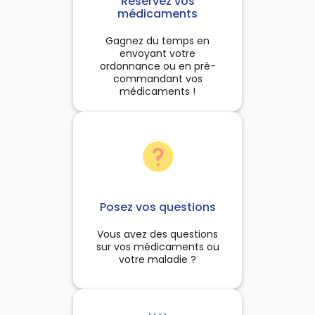
Réservez vos
à la chasse.Le procédé de
à chaque fois que le besoin
médicaments
fabrication :Utilisation de
s'en fait sentir.
éthodes traditionnelles :
Gagnez du temps en
ueillette sauvage, cuisson
envoyant votre
ce dans des fours en argile
ordonnance ou en pré-
ndant 6 jours et 6 nuits et
commandant vos
fumigation.
médicaments !
Posez vos questions
Vous avez des questions
sur vos médicaments ou
votre maladie ?