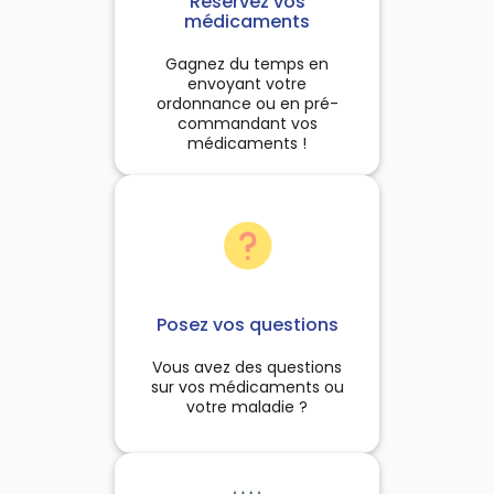
Réservez vos
à la chasse.Le procédé de
à chaque fois que le besoin
médicaments
fabrication :Utilisation de
s'en fait sentir.
éthodes traditionnelles :
Gagnez du temps en
ueillette sauvage, cuisson
envoyant votre
ce dans des fours en argile
ordonnance ou en pré-
ndant 6 jours et 6 nuits et
commandant vos
fumigation.
médicaments !
Posez vos questions
Vous avez des questions
sur vos médicaments ou
votre maladie ?