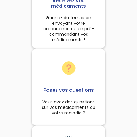
Réservez vos
à la chasse.Le procédé de
à chaque fois que le besoin
médicaments
fabrication :Utilisation de
s'en fait sentir.
éthodes traditionnelles :
Gagnez du temps en
ueillette sauvage, cuisson
envoyant votre
ce dans des fours en argile
ordonnance ou en pré-
ndant 6 jours et 6 nuits et
commandant vos
fumigation.
médicaments !
Posez vos questions
Vous avez des questions
sur vos médicaments ou
votre maladie ?