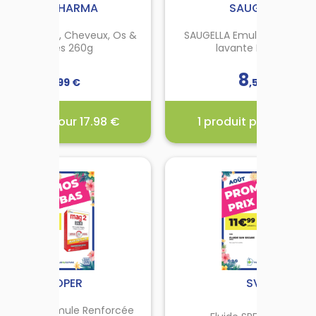
ARKOPHARMA
SAUGELLA
lagène Peau, Cheveux, Os &
SAUGELLA Emuls dermoliqu
Muscles 260g
lavante Fl/250ml
31
8
,
99
€
,
59
€
1 produit pour 17.98 €
1 produit pour 4.99 €
RKOPHARMA COLLAGÈNE
SAUGELLA DERMOLIQUI
PEAU, CHEVEUX, OS ET
250ML
MUSCLES
01.08.2026 - 01.09.2026
01.08.2026 - 01.09.2026
our renforcer son capital
Émulsion lavante douce, s
nté, la formule experte du
savon, spécialement adap
lagène Peau, Cheveux, Os &
à la toilette intime quotidi
scles associe des peptides
COOPER
et à l'hygiène des peau
SVR
de collagène hautement
sensibles (toilette du
assimilables à de l’acide
nourrisson). Les vertus
g 2 24H Formule Renforcée