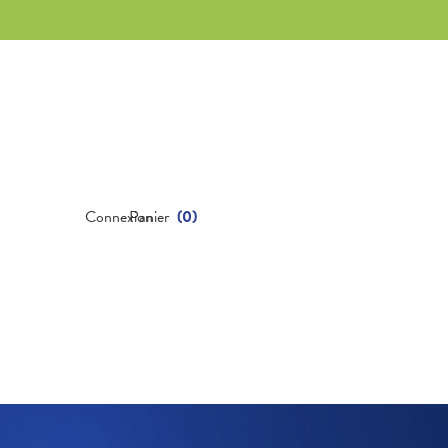
Connexion
Panier
(
0
)