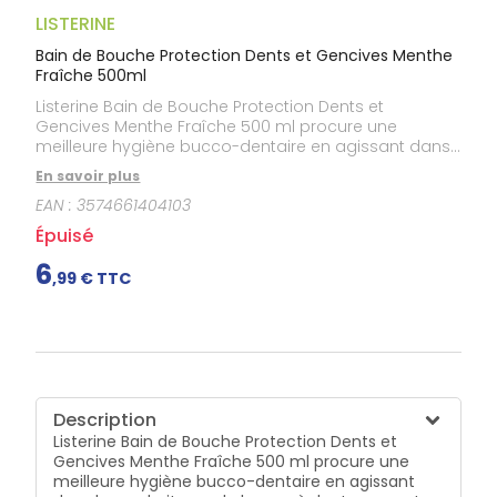
Douleurs
dentaires
LISTERINE
Gencives
Bain de Bouche Protection Dents et Gencives Menthe
Fraîche 500ml
Hygiène
bucco-
Listerine Bain de Bouche Protection Dents et
dentaire
Gencives Menthe Fraîche 500 ml procure une
meilleure hygiène bucco-dentaire en agissant dans
les endroits que la brosse à dents ne peut pas
En savoir plus
atteindre.Listerine Bain de Bouche Protection Dents et
EAN :
3574661404103
Gencives Menthe Fraîche 500 ml : - renforce les
dents pour protéger contre les caries,- réduit la
Épuisé
plaque pour garder des gencives saines,- agit
même entre la dent et la gencive,- assure une
6
,
99
€ TTC
haleine fraîche durable.Menthe fraîche.
Description
Listerine Bain de Bouche Protection Dents et
Gencives Menthe Fraîche 500 ml procure une
meilleure hygiène bucco-dentaire en agissant