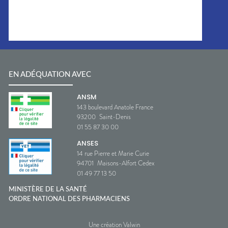
EN ADÉQUATION AVEC
ANSM
143 boulevard Anatole France
93200
Saint-Denis
01 55 87 30 00
ANSES
14 rue Pierre et Marie Curie
94701
Maisons-Alfort Cedex
01 49 77 13 50
MINISTÈRE DE LA SANTÉ
ORDRE NATIONAL DES PHARMACIENS
Une création Valwin