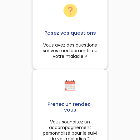
Posez vos questions
Vous avez des questions
sur vos médicaments ou
votre maladie ?
Prenez un rendez-
vous
Vous souhaitez un
accompagnement
personnalisé pour le suivi
de vos maladies ?