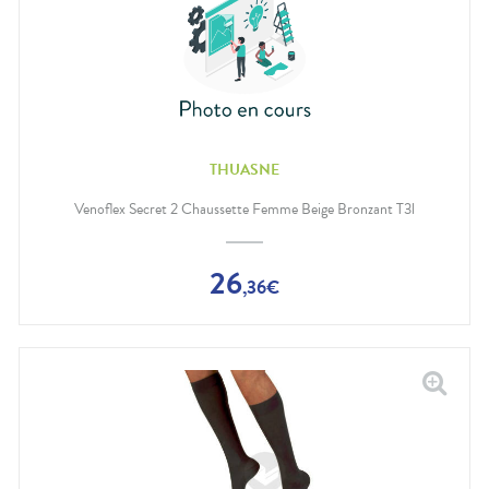
THUASNE
Venoflex Secret 2 Chaussette Femme Beige Bronzant T3l
26
,
36
€