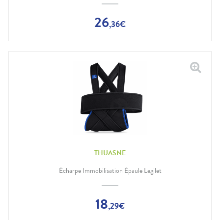
26
,
36
€
THUASNE
Écharpe Immobilisation Épaule Legilet
18
,
29
€