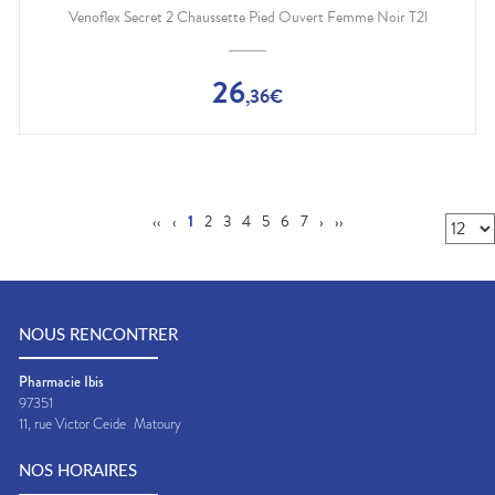
Venoflex Secret 2 Chaussette Pied Ouvert Femme Noir T2l
26
,
36
€
‹‹
‹
1
2
3
4
5
6
7
›
››
NOUS RENCONTRER
Pharmacie Ibis
97351
11, rue Victor Ceide
Matoury
NOS HORAIRES