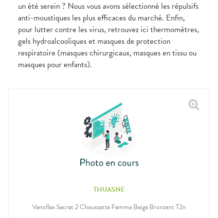
Douleurs
un été serein ? Nous vous avons sélectionné les répulsifs
dentaires
anti-moustiques les plus efficaces du marché. Enfin,
Gencives
pour lutter contre les virus, retrouvez ici thermomètres,
Hygiène
gels hydroalcooliques et masques de protection
bucco-
dentaire
respiratoire (masques chirurgicaux, masques en tissu ou
masques pour enfants).
THUASNE
Venoflex Secret 2 Chaussette Femme Beige Bronzant T2n