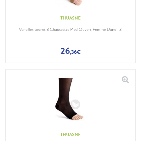
THUASNE
Venoflex Secret 3 Chaussette Pied Ouvert Femme Dune T3l
26
,
36
€
THUASNE