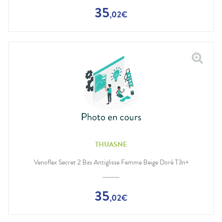
35
,
02
€
THUASNE
Venoflex Secret 2 Bas Antiglisse Femme Beige Doré T3n+
35
,
02
€