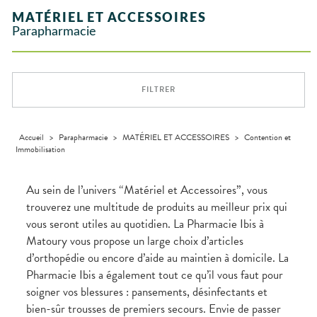
INTIMITÉ
stress
Aliments
SANTÉ
SÉCURISÉE
Orthopédie
Vétérinaire
VISAGE-
NOTRE
Etendre
Spasmes
Piqûres
MATÉRIEL ET ACCESSOIRES
Vitamines
INTIMITÉ
Soins
Compléments
CORPS-
Etendre
ÉQUIPE
VIDÉOS DE
SCAN
Trousse à
dentaires
- fatigue
alimentaires
CHEVEUX
Parapharmacie
Premiers soins
Vermifuges
DISPOSITIFS
D’ORDONNANCE
Sécheresses
MATÉRIEL ET
pharmacie
Etendre
INFORMATIONS
MÉDICAUX
ACCESSOIRES
Dispositifs
Cheveux
UTILES
Verrues
Troubles
médicaux
VOTRE
Trousse à
urinaires
MUSCLES -
Corps
Etendre
PHARMACIES
APPLICATION
ARTICULATIONS
pharmacie
DE GARDE
DE SANTÉ
Homme
FILTRER
NUTRITION
Douleurs
Etendre
Solaire
articulaires
OPHTALMOLOGIE
Prévention
Etendre
Visage
Douleurs
cardio-
Conjonctivites
OREILLES
musculaires
vasculaire
Accueil
>
Parapharmacie
>
MATÉRIEL ET ACCESSOIRES
>
Contention et
Etendre
- NEZ -
Immobilisation
Irritations
GORGE
Lavages
Maux
SANTÉ-
Etendre
oculaires
NUTRITION
de gorge
Au sein de l’univers “Matériel et Accessoires”, vous
Sécheresses
Boissons et
Rhumes
SEVRAGE
trouverez une multitude de produits au meilleur prix qui
Etendre
des yeux
TABAGIQUE
Aliments
- état
vous seront utiles au quotidien. La Pharmacie Ibis à
grippaux
Compléments
Gommes
SOINS
Etendre
Matoury vous propose un large choix d’articles
alimentaires
DENTAIRES
Toux
Pastilles
grasses
d’orthopédie ou encore d’aide au maintien à domicile. La
TROUBLES DE
Soins
Etendre
Patchs
dentaires
Toux
LA
Pharmacie Ibis a également tout ce qu’il vous faut pour
CIRCULATION
sèches
soigner vos blessures : pansements, désinfectants et
Bains de
Jambes
bouche
bien-sûr trousses de premiers secours. Envie de passer
lourdes