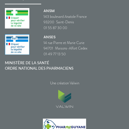
ANSM
143 boulevard Anatole France
93200
Saint-Denis
01 55 87 30 00
ANSES
14 rue Pierre et Marie Curie
94701
Maisons-Alfort Cedex
01 49 77 13 50
MINISTÈRE DE LA SANTÉ
ORDRE NATIONAL DES PHARMACIENS
Une création Valwin