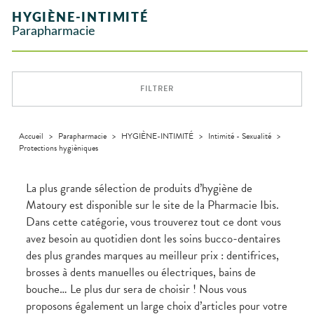
INTIMITÉ
stress
Aliments
SANTÉ
SÉCURISÉE
Orthopédie
Vétérinaire
VISAGE-
NOTRE
Etendre
Spasmes
Piqûres
HYGIÈNE-INTIMITÉ
Vitamines
INTIMITÉ
Soins
Compléments
CORPS-
Etendre
ÉQUIPE
VIDÉOS DE
SCAN
Trousse à
dentaires
- fatigue
alimentaires
CHEVEUX
Parapharmacie
Premiers soins
Vermifuges
DISPOSITIFS
D’ORDONNANCE
Sécheresses
MATÉRIEL ET
pharmacie
Etendre
INFORMATIONS
MÉDICAUX
ACCESSOIRES
Dispositifs
Cheveux
UTILES
Verrues
Troubles
médicaux
VOTRE
Trousse à
urinaires
MUSCLES -
Corps
Etendre
PHARMACIES
APPLICATION
ARTICULATIONS
pharmacie
DE GARDE
DE SANTÉ
Homme
FILTRER
NUTRITION
Douleurs
Etendre
Solaire
articulaires
OPHTALMOLOGIE
Prévention
Etendre
Visage
Douleurs
cardio-
Conjonctivites
OREILLES
musculaires
vasculaire
Accueil
>
Parapharmacie
>
HYGIÈNE-INTIMITÉ
>
Intimité - Sexualité
>
Etendre
- NEZ -
Protections hygièniques
Irritations
GORGE
Lavages
Maux
SANTÉ-
Etendre
oculaires
NUTRITION
de gorge
La plus grande sélection de produits d’hygiène de
Sécheresses
Boissons et
Rhumes
SEVRAGE
Matoury est disponible sur le site de la Pharmacie Ibis.
Etendre
des yeux
TABAGIQUE
Aliments
- état
Dans cette catégorie, vous trouverez tout ce dont vous
grippaux
Compléments
Gommes
SOINS
Etendre
avez besoin au quotidien dont les soins bucco-dentaires
alimentaires
DENTAIRES
Toux
Pastilles
grasses
des plus grandes marques au meilleur prix : dentifrices,
TROUBLES DE
Soins
Etendre
Patchs
dentaires
Toux
LA
brosses à dents manuelles ou électriques, bains de
CIRCULATION
sèches
bouche… Le plus dur sera de choisir ! Nous vous
Bains de
Jambes
bouche
proposons également un large choix d’articles pour votre
lourdes