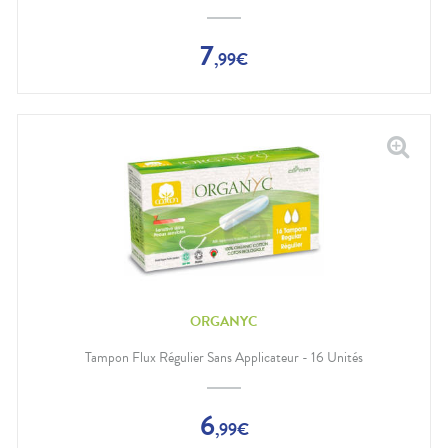
7
,
99
€
ORGANYC
Tampon Flux Régulier Sans Applicateur - 16 Unités
6
,
99
€