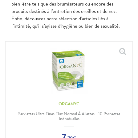
Douleurs
bien-être tels que des brumisateurs ou encore des
dentaires
produits destinés à l’entretien des oreilles et du nez.
Gencives
Enfin, découvrez notre sélection d’articles liés à
Hygiène
l’intimité, qu’il s’agisse d’hygiène ou bien de sexualité.
bucco-
dentaire
ORGANYC
Serviettes Ultra Fines Flux Normal À Ailettes - 10 Pochettes
Individuelles
7