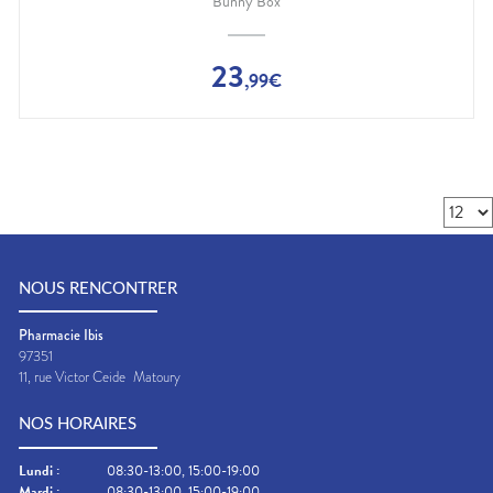
Bunny Box
23
,
99
€
NOUS RENCONTRER
Pharmacie Ibis
97351
11, rue Victor Ceide
Matoury
NOS HORAIRES
Lundi
:
08:30-13:00, 15:00-19:00
Mardi
:
08:30-13:00, 15:00-19:00