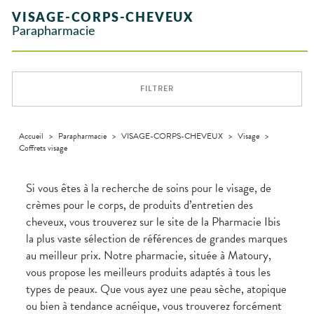
INTIMITÉ
stress
Aliments
SANTÉ
SÉCURISÉE
Orthopédie
Vétérinaire
VISAGE-
NOTRE
Etendre
Spasmes
Piqûres
VISAGE-CORPS-CHEVEUX
Vitamines
INTIMITÉ
Soins
Compléments
CORPS-
Etendre
ÉQUIPE
VIDÉOS DE
SCAN
Trousse à
dentaires
- fatigue
alimentaires
CHEVEUX
Parapharmacie
Premiers soins
Vermifuges
DISPOSITIFS
D’ORDONNANCE
Sécheresses
MATÉRIEL ET
pharmacie
Etendre
INFORMATIONS
MÉDICAUX
ACCESSOIRES
Dispositifs
Cheveux
UTILES
Verrues
Troubles
médicaux
VOTRE
Trousse à
urinaires
MUSCLES -
Corps
Etendre
PHARMACIES
APPLICATION
ARTICULATIONS
pharmacie
DE GARDE
DE SANTÉ
Homme
FILTRER
NUTRITION
Douleurs
Etendre
Solaire
articulaires
OPHTALMOLOGIE
Prévention
Etendre
Visage
Douleurs
cardio-
Conjonctivites
OREILLES
musculaires
vasculaire
Accueil
>
Parapharmacie
>
VISAGE-CORPS-CHEVEUX
>
Visage
>
Etendre
- NEZ -
Coffrets visage
Irritations
GORGE
Lavages
Maux
SANTÉ-
Etendre
oculaires
NUTRITION
de gorge
Si vous êtes à la recherche de soins pour le visage, de
Sécheresses
Boissons et
Rhumes
SEVRAGE
crèmes pour le corps, de produits d’entretien des
Etendre
des yeux
TABAGIQUE
Aliments
- état
cheveux, vous trouverez sur le site de la Pharmacie Ibis
grippaux
Compléments
Gommes
SOINS
Etendre
la plus vaste sélection de références de grandes marques
alimentaires
DENTAIRES
Toux
Pastilles
grasses
au meilleur prix. Notre pharmacie, située à Matoury,
TROUBLES DE
Soins
Etendre
Patchs
dentaires
Toux
LA
vous propose les meilleurs produits adaptés à tous les
CIRCULATION
sèches
types de peaux. Que vous ayez une peau sèche, atopique
Bains de
Jambes
bouche
ou bien à tendance acnéique, vous trouverez forcément
lourdes