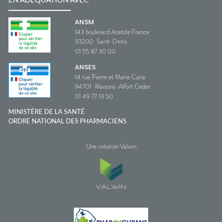
EN ADÉQUATION AVEC
ANSM
143 boulevard Anatole France
93200
Saint-Denis
01 55 87 30 00
ANSES
14 rue Pierre et Marie Curie
94701
Maisons-Alfort Cedex
01 49 77 13 50
MINISTÈRE DE LA SANTÉ
ORDRE NATIONAL DES PHARMACIENS
Une création Valwin