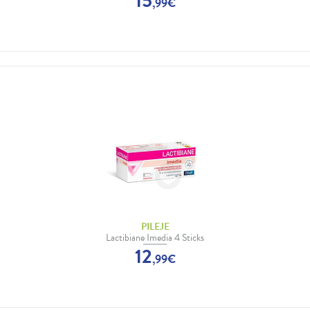
15
,
99
€
PILEJE
Lactibiane Imedia 4 Sticks
12
,
99
€