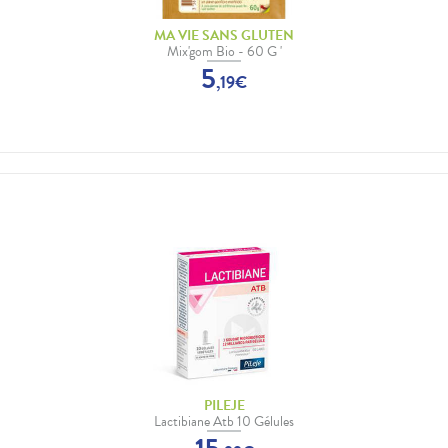
MA VIE SANS GLUTEN
Mix'gom Bio - 60 G '
5
,
19
€
PILEJE
Lactibiane Atb 10 Gélules