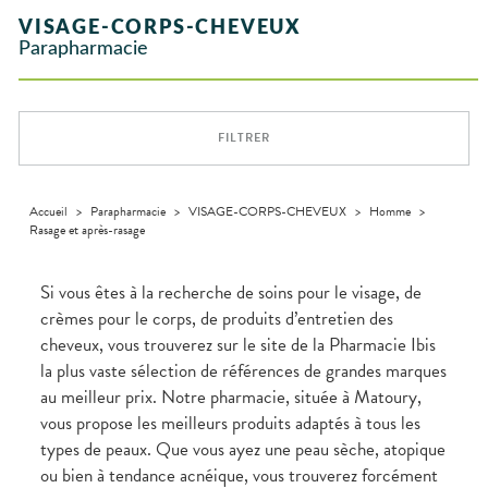
INTIMITÉ
stress
Aliments
SANTÉ
SÉCURISÉE
Orthopédie
Vétérinaire
VISAGE-
NOTRE
Etendre
Spasmes
Piqûres
VISAGE-CORPS-CHEVEUX
Vitamines
INTIMITÉ
Soins
Compléments
CORPS-
Etendre
ÉQUIPE
VIDÉOS DE
SCAN
Trousse à
dentaires
- fatigue
alimentaires
CHEVEUX
Parapharmacie
Premiers soins
Vermifuges
DISPOSITIFS
D’ORDONNANCE
Sécheresses
MATÉRIEL ET
pharmacie
Etendre
INFORMATIONS
MÉDICAUX
ACCESSOIRES
Dispositifs
Cheveux
UTILES
Verrues
Troubles
médicaux
VOTRE
Trousse à
urinaires
MUSCLES -
Corps
Etendre
PHARMACIES
APPLICATION
ARTICULATIONS
pharmacie
DE GARDE
DE SANTÉ
Homme
FILTRER
NUTRITION
Douleurs
Etendre
Solaire
articulaires
OPHTALMOLOGIE
Prévention
Etendre
Visage
Douleurs
cardio-
Conjonctivites
OREILLES
musculaires
vasculaire
Accueil
>
Parapharmacie
>
VISAGE-CORPS-CHEVEUX
>
Homme
>
Etendre
- NEZ -
Rasage et après-rasage
Irritations
GORGE
Lavages
Maux
SANTÉ-
Etendre
oculaires
NUTRITION
de gorge
Si vous êtes à la recherche de soins pour le visage, de
Sécheresses
Boissons et
Rhumes
SEVRAGE
crèmes pour le corps, de produits d’entretien des
Etendre
des yeux
TABAGIQUE
Aliments
- état
cheveux, vous trouverez sur le site de la Pharmacie Ibis
grippaux
Compléments
Gommes
SOINS
Etendre
la plus vaste sélection de références de grandes marques
alimentaires
DENTAIRES
Toux
Pastilles
grasses
au meilleur prix. Notre pharmacie, située à Matoury,
TROUBLES DE
Soins
Etendre
Patchs
dentaires
Toux
LA
vous propose les meilleurs produits adaptés à tous les
CIRCULATION
sèches
types de peaux. Que vous ayez une peau sèche, atopique
Bains de
Jambes
bouche
ou bien à tendance acnéique, vous trouverez forcément
lourdes