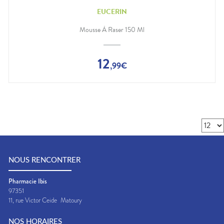
EUCERIN
Mousse À Raser 150 Ml
12
,
99
€
NOUS RENCONTRER
Pharmacie Ibis
97351
11, rue Victor Ceide
Matoury
NOS HORAIRES