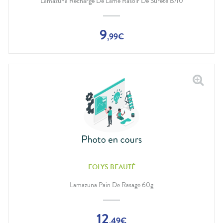
Lamazuna Recharge De Lame Rasoir De Sûreté B/10
9
,
99
€
EOLYS BEAUTÉ
Lamazuna Pain De Rasage 60g
12
,
49
€