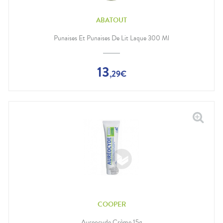
ABATOUT
Punaises Et Punaises De Lit Laque 300 Ml
13
,
29
€
COOPER
Aureocyde Crème 15g