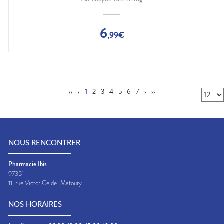
6
,
99
€
‹‹
‹
1
2
3
4
5
6
7
›
››
NOUS RENCONTRER
Pharmacie Ibis
97351
11, rue Victor Ceide
Matoury
NOS HORAIRES