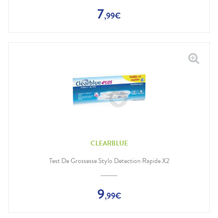
7
,
99
€
CLEARBLUE
Test De Grossesse Stylo Detection Rapide X2
9
,
99
€