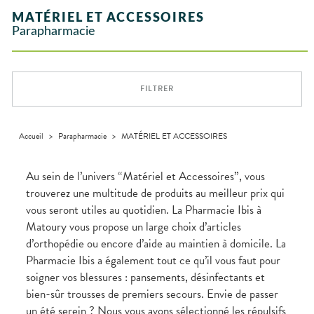
INTIMITÉ
stress
Aliments
SANTÉ
SÉCURISÉE
Orthopédie
Vétérinaire
VISAGE-
NOTRE
Etendre
Spasmes
Piqûres
MATÉRIEL ET ACCESSOIRES
Vitamines
INTIMITÉ
Soins
Compléments
CORPS-
Etendre
ÉQUIPE
VIDÉOS DE
SCAN
Trousse à
dentaires
- fatigue
alimentaires
CHEVEUX
Parapharmacie
Premiers soins
Vermifuges
DISPOSITIFS
D’ORDONNANCE
Sécheresses
MATÉRIEL ET
pharmacie
Etendre
INFORMATIONS
MÉDICAUX
ACCESSOIRES
Dispositifs
Cheveux
UTILES
Verrues
Troubles
médicaux
VOTRE
Trousse à
urinaires
MUSCLES -
Corps
Etendre
PHARMACIES
APPLICATION
ARTICULATIONS
pharmacie
DE GARDE
DE SANTÉ
Homme
FILTRER
NUTRITION
Douleurs
Etendre
Solaire
articulaires
OPHTALMOLOGIE
Prévention
Etendre
Visage
Douleurs
cardio-
Conjonctivites
OREILLES
musculaires
vasculaire
Accueil
>
Parapharmacie
>
MATÉRIEL ET ACCESSOIRES
Etendre
- NEZ -
Irritations
GORGE
Lavages
Maux
SANTÉ-
Au sein de l’univers “Matériel et Accessoires”, vous
Etendre
oculaires
NUTRITION
de gorge
trouverez une multitude de produits au meilleur prix qui
Sécheresses
Boissons et
Rhumes
SEVRAGE
Etendre
vous seront utiles au quotidien. La Pharmacie Ibis à
des yeux
TABAGIQUE
Aliments
- état
grippaux
Matoury vous propose un large choix d’articles
Compléments
Gommes
SOINS
Etendre
alimentaires
DENTAIRES
Toux
d’orthopédie ou encore d’aide au maintien à domicile. La
Pastilles
grasses
Pharmacie Ibis a également tout ce qu’il vous faut pour
TROUBLES DE
Soins
Etendre
Patchs
dentaires
Toux
LA
soigner vos blessures : pansements, désinfectants et
CIRCULATION
sèches
Bains de
bien-sûr trousses de premiers secours. Envie de passer
Jambes
bouche
un été serein ? Nous vous avons sélectionné les répulsifs
lourdes