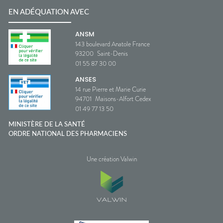
EN ADÉQUATION AVEC
ANSM
143 boulevard Anatole France
93200
Saint-Denis
01 55 87 30 00
ANSES
14 rue Pierre et Marie Curie
94701
Maisons-Alfort Cedex
01 49 77 13 50
MINISTÈRE DE LA SANTÉ
ORDRE NATIONAL DES PHARMACIENS
Une création Valwin