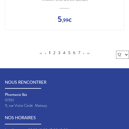
5
,
99
€
‹‹
‹
1
2
3
4
5
6
7
›
››
NOUS RENCONTRER
Pharmacie Ibis
97351
11, rue Victor Ceide
Matoury
NOS HORAIRES