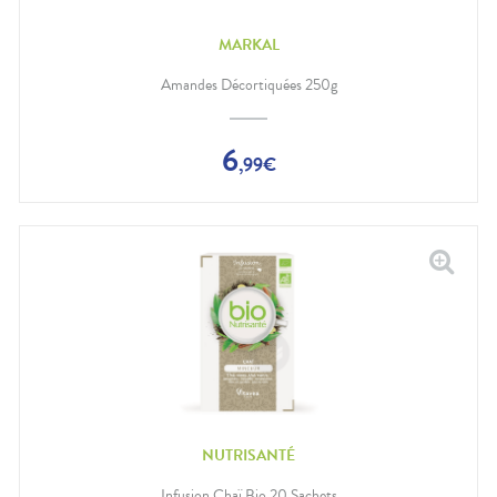
MARKAL
Amandes Décortiquées 250g
6
,
99
€
NUTRISANTÉ
Infusion Chaï Bio 20 Sachets