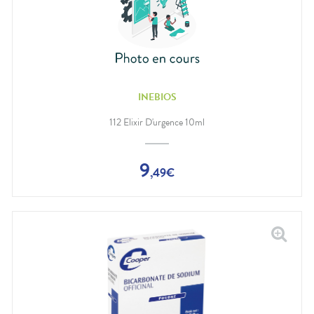
INEBIOS
112 Elixir D'urgence 10ml
9
,
49
€