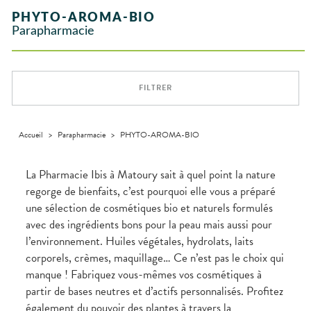
INTIMITÉ
stress
Aliments
SANTÉ
SÉCURISÉE
Orthopédie
Vétérinaire
VISAGE-
NOTRE
Etendre
Spasmes
Piqûres
PHYTO-AROMA-BIO
Vitamines
INTIMITÉ
Soins
Compléments
CORPS-
Etendre
ÉQUIPE
VIDÉOS DE
SCAN
Trousse à
dentaires
- fatigue
alimentaires
CHEVEUX
Parapharmacie
Premiers soins
Vermifuges
DISPOSITIFS
D’ORDONNANCE
Sécheresses
MATÉRIEL ET
pharmacie
Etendre
INFORMATIONS
MÉDICAUX
ACCESSOIRES
Dispositifs
Cheveux
UTILES
Verrues
Troubles
médicaux
VOTRE
Trousse à
urinaires
MUSCLES -
Corps
Etendre
PHARMACIES
APPLICATION
ARTICULATIONS
pharmacie
DE GARDE
DE SANTÉ
Homme
FILTRER
NUTRITION
Douleurs
Etendre
Solaire
articulaires
OPHTALMOLOGIE
Prévention
Etendre
Visage
Douleurs
cardio-
Conjonctivites
OREILLES
musculaires
vasculaire
Accueil
>
Parapharmacie
>
PHYTO-AROMA-BIO
Etendre
- NEZ -
Irritations
GORGE
Lavages
Maux
SANTÉ-
La Pharmacie Ibis à Matoury sait à quel point la nature
Etendre
oculaires
NUTRITION
de gorge
regorge de bienfaits, c’est pourquoi elle vous a préparé
Sécheresses
Boissons et
Rhumes
SEVRAGE
Etendre
une sélection de cosmétiques bio et naturels formulés
des yeux
TABAGIQUE
Aliments
- état
grippaux
avec des ingrédients bons pour la peau mais aussi pour
Compléments
Gommes
SOINS
Etendre
alimentaires
DENTAIRES
Toux
l’environnement. Huiles végétales, hydrolats, laits
Pastilles
grasses
corporels, crèmes, maquillage… Ce n’est pas le choix qui
TROUBLES DE
Soins
Etendre
Patchs
dentaires
Toux
LA
manque ! Fabriquez vous-mêmes vos cosmétiques à
CIRCULATION
sèches
Bains de
partir de bases neutres et d’actifs personnalisés. Profitez
Jambes
bouche
également du pouvoir des plantes à travers la
lourdes