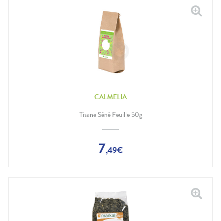
CALMELIA
Tisane Séné Feuille 50g
7
,
49
€