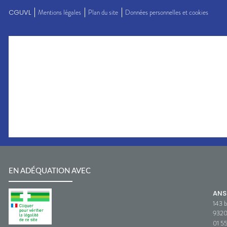
CGUVL
Mentions légales
Plan du site
Données personnelles et cookies
EN ADÉQUATION AVEC
AN
143 b
932
01 5