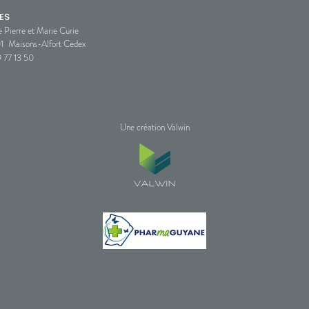
ES
e Pierre et Marie Curie
1
Maisons-Alfort Cedex
 77 13 50
Une création Valwin