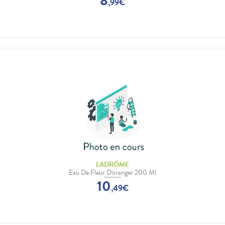
8
,
99
€
LADRÔME
Eau De Fleur D'oranger 200 Ml
10
,
49
€