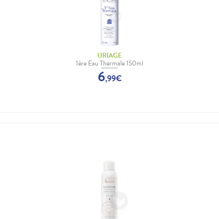
URIAGE
1ère Eau Thermale 150ml
6
,
99
€