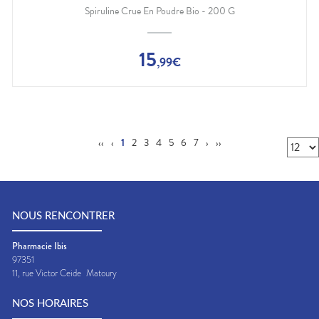
Spiruline Crue En Poudre Bio - 200 G
15
,
99
€
‹‹
‹
1
2
3
4
5
6
7
›
››
NOUS RENCONTRER
Pharmacie Ibis
97351
11, rue Victor Ceide
Matoury
NOS HORAIRES