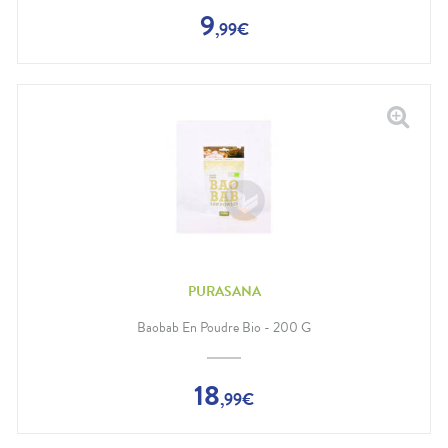
9
,
99
€
PURASANA
Baobab En Poudre Bio - 200 G
18
,
99
€