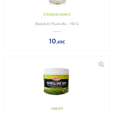
ETHNOSCIENCE
Baobab En Poudre Bio - 150 G
10
,
49
€
UBERTI