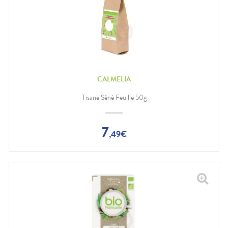
CALMELIA
Tisane Séné Feuille 50g
7
,
49
€