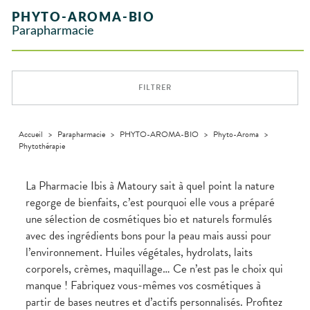
INTIMITÉ
stress
Aliments
SANTÉ
SÉCURISÉE
Orthopédie
Vétérinaire
VISAGE-
NOTRE
Etendre
Spasmes
Piqûres
PHYTO-AROMA-BIO
Vitamines
INTIMITÉ
Soins
Compléments
CORPS-
Etendre
ÉQUIPE
VIDÉOS DE
SCAN
Trousse à
dentaires
- fatigue
alimentaires
CHEVEUX
Parapharmacie
Premiers soins
Vermifuges
DISPOSITIFS
D’ORDONNANCE
Sécheresses
MATÉRIEL ET
pharmacie
Etendre
INFORMATIONS
MÉDICAUX
ACCESSOIRES
Dispositifs
Cheveux
UTILES
Verrues
Troubles
médicaux
VOTRE
Trousse à
urinaires
MUSCLES -
Corps
Etendre
PHARMACIES
APPLICATION
ARTICULATIONS
pharmacie
DE GARDE
DE SANTÉ
Homme
FILTRER
NUTRITION
Douleurs
Etendre
Solaire
articulaires
OPHTALMOLOGIE
Prévention
Etendre
Visage
Douleurs
cardio-
Conjonctivites
OREILLES
musculaires
vasculaire
Accueil
>
Parapharmacie
>
PHYTO-AROMA-BIO
>
Phyto-Aroma
>
Etendre
- NEZ -
Phytothérapie
Irritations
GORGE
Lavages
Maux
SANTÉ-
Etendre
oculaires
NUTRITION
de gorge
La Pharmacie Ibis à Matoury sait à quel point la nature
Sécheresses
Boissons et
Rhumes
SEVRAGE
regorge de bienfaits, c’est pourquoi elle vous a préparé
Etendre
des yeux
TABAGIQUE
Aliments
- état
une sélection de cosmétiques bio et naturels formulés
grippaux
Compléments
Gommes
SOINS
Etendre
avec des ingrédients bons pour la peau mais aussi pour
alimentaires
DENTAIRES
Toux
Pastilles
grasses
l’environnement. Huiles végétales, hydrolats, laits
TROUBLES DE
Soins
Etendre
Patchs
dentaires
Toux
LA
corporels, crèmes, maquillage… Ce n’est pas le choix qui
CIRCULATION
sèches
manque ! Fabriquez vous-mêmes vos cosmétiques à
Bains de
Jambes
bouche
partir de bases neutres et d’actifs personnalisés. Profitez
lourdes