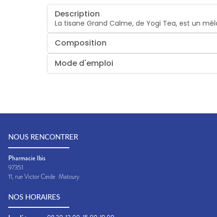
Description
La tisane Grand Calme, de Yogi Tea, est un mél
Composition
Mode d'emploi
NOUS RENCONTRER
Pharmacie Ibis
97351
11, rue Victor Ceide
Matoury
NOS HORAIRES