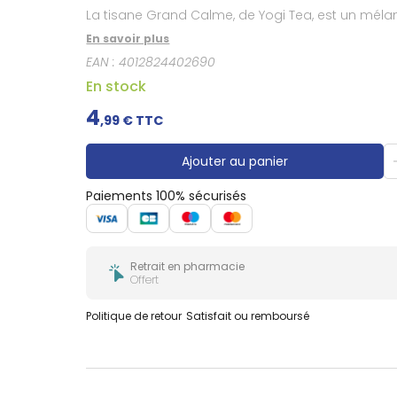
Douleurs
La tisane Grand Calme, de Yogi Tea, est un méla
dentaires
En savoir plus
Gencives
EAN :
4012824402690
Hygiène
bucco-
En stock
dentaire
4
,
99
€ TTC
Ajouter au panier
Paiements 100% sécurisés
Retrait en pharmacie
Offert
Politique de retour
Satisfait ou remboursé