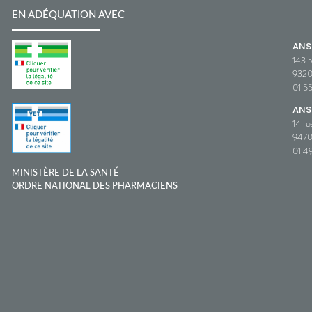
EN ADÉQUATION AVEC
AN
143 b
932
01 5
ANS
14 ru
9470
01 49
MINISTÈRE DE LA SANTÉ
ORDRE NATIONAL DES PHARMACIENS