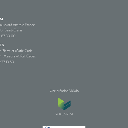
SM
oulevard Anatole France
00
Saint-Denis
5 87 30 00
ES
e Pierre et Marie Curie
1
Maisons-Alfort Cedex
 77 13 50
Une création Valwin