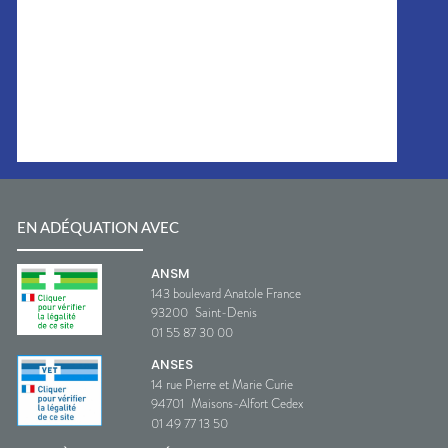
EN ADÉQUATION AVEC
ANSM
143 boulevard Anatole France
93200
Saint-Denis
01 55 87 30 00
ANSES
14 rue Pierre et Marie Curie
94701
Maisons-Alfort Cedex
01 49 77 13 50