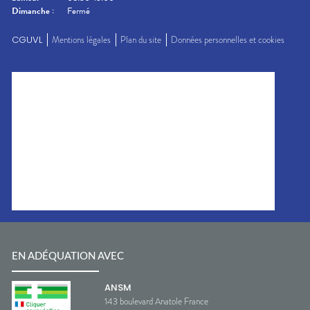
Dimanche
:
Fermé
CGUVL
Mentions légales
Plan du site
Données personnelles et cookies
EN ADÉQUATION AVEC
ANSM
143 boulevard Anatole France