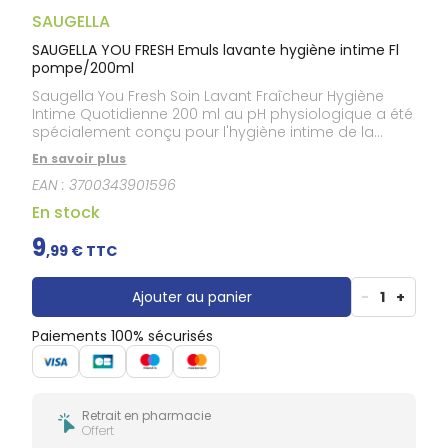
Douleurs
dentaires
SAUGELLA
Gencives
SAUGELLA YOU FRESH Emuls lavante hygiène intime Fl
pompe/200ml
Hygiène
bucco-
Saugella You Fresh Soin Lavant Fraîcheur Hygiène
dentaire
Intime Quotidienne 200 ml au pH physiologique a été
spécialement conçu pour l'hygiène intime de la
femme. Ce soin lavant est formulé à base de : dérivé
En savoir plus
de menthol, pour assurer une fraîcheur immédiate,
EAN :
3700343901596
extrait naturel de thym pour une protection active
naturelle, extrait naturel de calendula pour une action
En stock
émolliente et apaisante, tensioactifs d'origine
naturelle pour un nettoyage en douceur, gomme
9
,
99
€ TTC
xanthane pour une sensation de fraîcheur durable et
une hydratation prolongée après chaque toilette
intime. Sans paraben, phtalate, savon.
Ajouter au panier
-
1
+
Paiements 100% sécurisés
Retrait en pharmacie
Offert