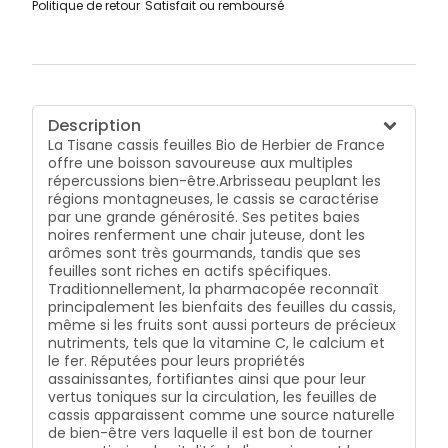
Politique de retour
Satisfait ou remboursé
transformées, renferment tout le potentiel actif de la
plante. Alliant plaisir de dégustation et effets positifs
sur l'équilibre du corps, cette douce infusion est
doublement bénéfique.
Description
La Tisane cassis feuilles Bio de Herbier de France
offre une boisson savoureuse aux multiples
répercussions bien-être.Arbrisseau peuplant les
régions montagneuses, le cassis se caractérise
par une grande générosité. Ses petites baies
noires renferment une chair juteuse, dont les
arômes sont très gourmands, tandis que ses
feuilles sont riches en actifs spécifiques.
Traditionnellement, la pharmacopée reconnaît
principalement les bienfaits des feuilles du cassis,
même si les fruits sont aussi porteurs de précieux
nutriments, tels que la vitamine C, le calcium et
le fer. Réputées pour leurs propriétés
assainissantes, fortifiantes ainsi que pour leur
vertus toniques sur la circulation, les feuilles de
cassis apparaissent comme une source naturelle
de bien-être vers laquelle il est bon de tourner