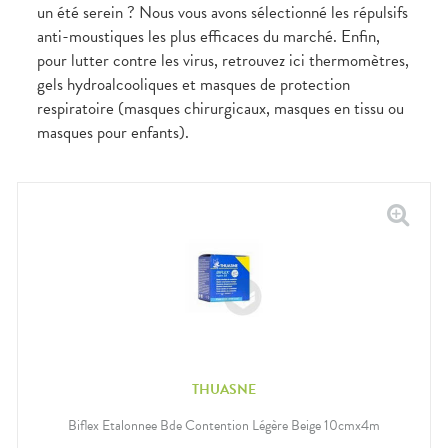
Douleurs
un été serein ? Nous vous avons sélectionné les répulsifs
dentaires
anti-moustiques les plus efficaces du marché. Enfin,
Gencives
pour lutter contre les virus, retrouvez ici thermomètres,
Hygiène
gels hydroalcooliques et masques de protection
bucco-
dentaire
respiratoire (masques chirurgicaux, masques en tissu ou
masques pour enfants).
THUASNE
Biflex Etalonnee Bde Contention Légère Beige 10cmx4m