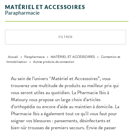
INTIMITÉ
stress
Aliments
SANTÉ
SÉCURISÉE
Orthopédie
Vétérinaire
VISAGE-
NOTRE
Etendre
Spasmes
Piqûres
MATÉRIEL ET ACCESSOIRES
Vitamines
INTIMITÉ
Soins
Compléments
CORPS-
Etendre
ÉQUIPE
VIDÉOS DE
SCAN
Trousse à
dentaires
- fatigue
alimentaires
CHEVEUX
Parapharmacie
Premiers soins
Vermifuges
DISPOSITIFS
D’ORDONNANCE
Sécheresses
MATÉRIEL ET
pharmacie
Etendre
INFORMATIONS
MÉDICAUX
ACCESSOIRES
Dispositifs
Cheveux
UTILES
Verrues
Troubles
médicaux
VOTRE
Trousse à
urinaires
MUSCLES -
Corps
Etendre
PHARMACIES
APPLICATION
ARTICULATIONS
pharmacie
DE GARDE
DE SANTÉ
Homme
FILTRER
NUTRITION
Douleurs
Etendre
Solaire
articulaires
OPHTALMOLOGIE
Prévention
Etendre
Visage
Douleurs
cardio-
Conjonctivites
OREILLES
musculaires
vasculaire
Accueil
>
Parapharmacie
>
MATÉRIEL ET ACCESSOIRES
>
Contention et
Etendre
- NEZ -
Immobilisation
>
Autres produits de contention
Irritations
GORGE
Lavages
Maux
SANTÉ-
Etendre
oculaires
NUTRITION
de gorge
Au sein de l’univers “Matériel et Accessoires”, vous
Sécheresses
Boissons et
Rhumes
SEVRAGE
trouverez une multitude de produits au meilleur prix qui
Etendre
des yeux
TABAGIQUE
Aliments
- état
vous seront utiles au quotidien. La Pharmacie Ibis à
grippaux
Compléments
Gommes
SOINS
Etendre
Matoury vous propose un large choix d’articles
alimentaires
DENTAIRES
Toux
Pastilles
grasses
d’orthopédie ou encore d’aide au maintien à domicile. La
TROUBLES DE
Soins
Etendre
Patchs
dentaires
Toux
LA
Pharmacie Ibis a également tout ce qu’il vous faut pour
CIRCULATION
sèches
soigner vos blessures : pansements, désinfectants et
Bains de
Jambes
bouche
bien-sûr trousses de premiers secours. Envie de passer
lourdes