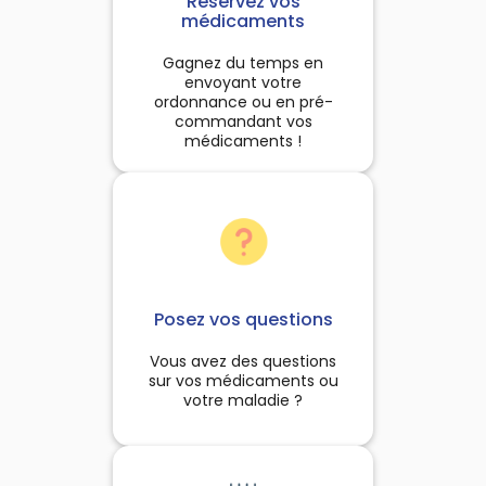
Réservez vos
à la chasse.Le procédé de
à chaque fois que le besoin
médicaments
fabrication :Utilisation de
s'en fait sentir.
éthodes traditionnelles :
Gagnez du temps en
ueillette sauvage, cuisson
envoyant votre
ce dans des fours en argile
ordonnance ou en pré-
ndant 6 jours et 6 nuits et
commandant vos
fumigation.
médicaments !
Posez vos questions
Vous avez des questions
sur vos médicaments ou
votre maladie ?