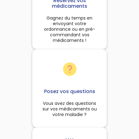
Réservez vos
à la chasse.Le procédé de
à chaque fois que le besoin
médicaments
fabrication :Utilisation de
s'en fait sentir.
éthodes traditionnelles :
Gagnez du temps en
ueillette sauvage, cuisson
envoyant votre
ce dans des fours en argile
ordonnance ou en pré-
ndant 6 jours et 6 nuits et
commandant vos
fumigation.
médicaments !
Posez vos questions
Vous avez des questions
sur vos médicaments ou
votre maladie ?