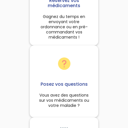
Réservez vos
à la chasse.Le procédé de
à chaque fois que le besoin
médicaments
fabrication :Utilisation de
s'en fait sentir.
éthodes traditionnelles :
Gagnez du temps en
ueillette sauvage, cuisson
envoyant votre
ce dans des fours en argile
ordonnance ou en pré-
ndant 6 jours et 6 nuits et
commandant vos
fumigation.
médicaments !
Posez vos questions
Vous avez des questions
sur vos médicaments ou
votre maladie ?