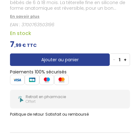
Douleurs
bébés de 6 à 18 mois. La téterelle fine en silicone de
dentaires
forme anatomique est réversible, pour un bon
positionnement en bouche garanti. Conçue avec
Gencives
En savoir plus
des experts, la sucette Dodie est munie d'un bouclier
Hygiène
EAN :
3700763503196
léger et aéré pour diminuer les risques d'irritations.
bucco-
dentaire
En stock
7
,
99
€ TTC
Ajouter au panier
-
1
+
Paiements 100% sécurisés
Retrait en pharmacie
Offert
Politique de retour
Satisfait ou remboursé