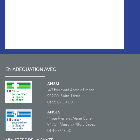
EN ADÉQUATION AVEC
ANSM
143 boulevard Anatole France
93200
Saint-Denis
01 55 87 30 00
ANSES
14 rue Pierre et Marie Curie
94701
Maisons-Alfort Cedex
01 49 77 13 50