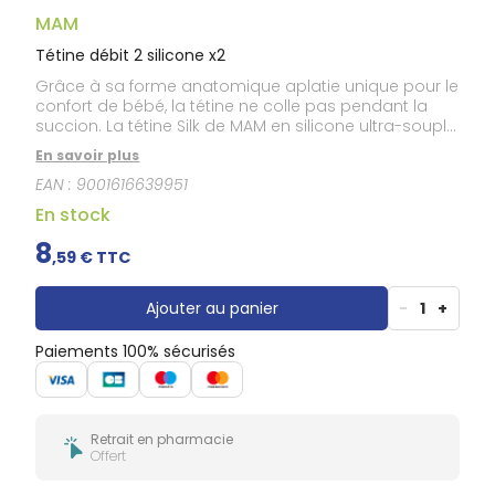
Douleurs
dentaires
MAM
Gencives
Tétine débit 2 silicone x2
Hygiène
Grâce à sa forme anatomique aplatie unique pour le
bucco-
confort de bébé, la tétine ne colle pas pendant la
dentaire
succion. La tétine Silk de MAM en silicone ultra-souple
est aussi douce que la peau d'une maman. Une
En savoir plus
tétine acceptée par 94% des bébés*.
EAN :
9001616639951
En stock
8
,
59
€ TTC
Ajouter au panier
-
1
+
Paiements 100% sécurisés
Retrait en pharmacie
Offert