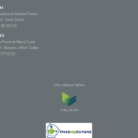
SM
oulevard Anatole France
00
Saint-Denis
5 87 30 00
ES
e Pierre et Marie Curie
1
Maisons-Alfort Cedex
 77 13 50
Une création Valwin