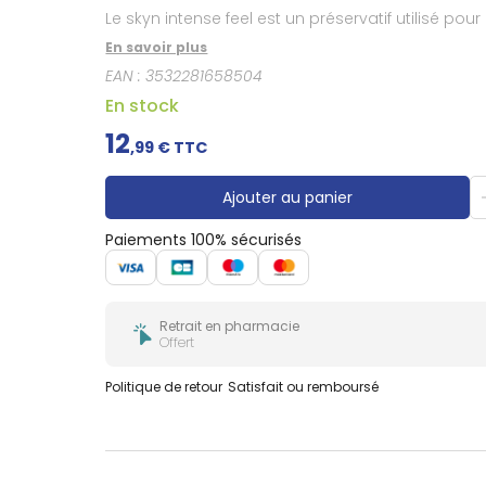
Douleurs
Le skyn intense feel est un préservatif utilisé pou
dentaires
En savoir plus
Gencives
EAN :
3532281658504
Hygiène
bucco-
En stock
dentaire
12
,
99
€ TTC
Ajouter au panier
Paiements 100% sécurisés
Retrait en pharmacie
Offert
Politique de retour
Satisfait ou remboursé