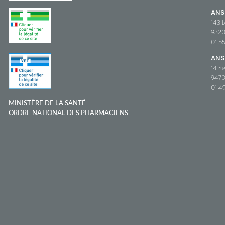
AN
143 b
932
01 5
ANS
14 ru
9470
01 49
MINISTÈRE DE LA SANTÉ
ORDRE NATIONAL DES PHARMACIENS