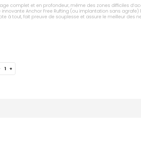
yage complet et en profondeur, même des zones difficiles d’ac
 innovante Anchor Free Rufting (ou implantation sans agrafe) lai
pte à tout, fait preuve de souplesse et assure le meilleur des n
-
1
+