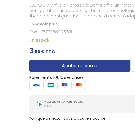
Douleurs
ELGYDIUM Diffusion Brosse à Dents offre un netto
dentaires
configuration unique de ses brins. La technologie
Gencives
liberté de configuration. La brosse à dents s’ada
les repas).
Hygiène
En savoir plus
bucco-
dentaire
EAN :
3577056005701
En stock
3
,
99
€ TTC
Ajouter au panier
Paiements 100% sécurisés
Retrait en pharmacie
Offert
Politique de retour
Satisfait ou remboursé