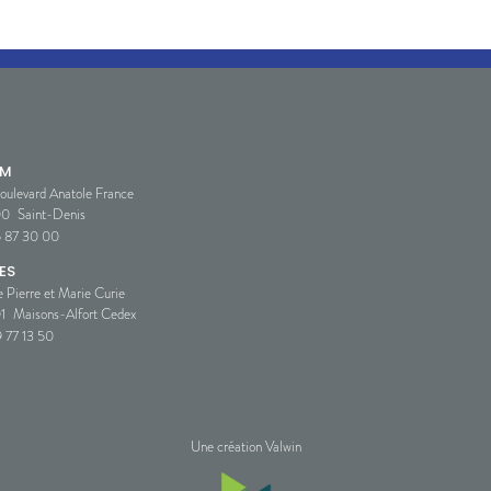
SM
oulevard Anatole France
00
Saint-Denis
5 87 30 00
ES
e Pierre et Marie Curie
1
Maisons-Alfort Cedex
 77 13 50
Une création Valwin