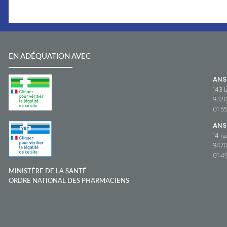
EN ADÉQUATION AVEC
AN
143 b
932
01 5
ANS
14 ru
9470
01 49
MINISTÈRE DE LA SANTÉ
ORDRE NATIONAL DES PHARMACIENS