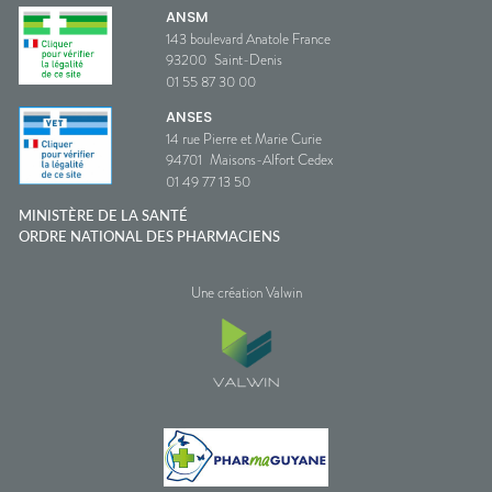
ANSM
143 boulevard Anatole France
93200
Saint-Denis
01 55 87 30 00
ANSES
14 rue Pierre et Marie Curie
94701
Maisons-Alfort Cedex
01 49 77 13 50
MINISTÈRE DE LA SANTÉ
ORDRE NATIONAL DES PHARMACIENS
Une création Valwin