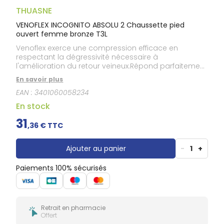
Douleurs
dentaires
THUASNE
Gencives
VENOFLEX INCOGNITO ABSOLU 2 Chaussette pied
ouvert femme bronze T3L
Hygiène
bucco-
Venoflex exerce une compression efficace en
dentaire
respectant la dégressivité nécessaire à
l'amélioration du retour veineux.Répond parfaitement
à la prescription médicale.La finesse de la maille et
En savoir plus
la haute qualité des fibres élastiques de Venoflex
EAN :
3401060058234
améliorent à la fois l'esthétique du produit et le
confort du patient :douceur et souplesse,finesse,
En stock
brillance et transparence,facilité d'enfilage.Venoflex,
par ses propriétés, optimise l'observance
31
,
36
€ TTC
thérapeutique.Taille: 3L.Couleur: bronze.
Ajouter au panier
-
1
+
Paiements 100% sécurisés
Retrait en pharmacie
Offert