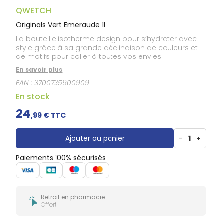
Douleurs
dentaires
QWETCH
Gencives
Originals Vert Emeraude 1l
Hygiène
La bouteille isotherme design pour s’hydrater avec
bucco-
style grâce à sa grande déclinaison de couleurs et
dentaire
de motifs pour coller à toutes vos envies.
En savoir plus
EAN :
3700735900909
En stock
24
,
99
€ TTC
Ajouter au panier
-
1
+
Paiements 100% sécurisés
Retrait en pharmacie
Offert