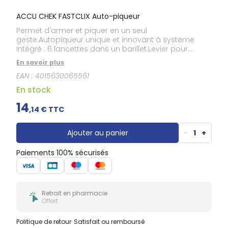
Douleurs
dentaires
ACCU CHEK FASTCLIX Auto-piqueur
Gencives
Permet d'armer et piquer en un seul
Hygiène
geste.Autopiqueur unique et innovant à système
bucco-
intégré : 6 lancettes dans un barillet.Levier pour
dentaire
changer facilement de lancettes.Visibilité du nombre
En savoir plus
de lancettes restantes.11 profondeurs de
EAN :
4015630065561
piqûre.Propulsion de la lancette guidée, réduisant les
vibrations à l'origine de la douleur (Technologie
En stock
Clixmotion).Stylo autopiqueur avec 1 barillet de 6
lancettes Accu-Chek Fastclix.
14
,
14
€ TTC
Ajouter au panier
-
1
+
Paiements 100% sécurisés
Retrait en pharmacie
Offert
Politique de retour
Satisfait ou remboursé