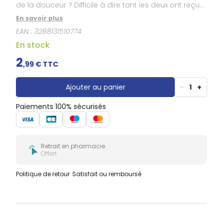
Douleurs
de la douceur ? Difficile à dire tant les deux ont reçu
dentaires
des soins attentifs, cultivées dans le respect de
En savoir plus
l’Agriculture Biologique.
Gencives
EAN :
3288131510774
Hygiène
bucco-
En stock
dentaire
2
,
99
€ TTC
Ajouter au panier
-
1
+
Paiements 100% sécurisés
Retrait en pharmacie
Offert
Politique de retour
Satisfait ou remboursé