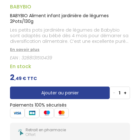
Douleurs
dentaires
BABYBIO
Gencives
BABYBIO Aliment infant jardinière de légumes
2Pots/130g
Hygiène
bucco-
Les petits pots jardinière de légumes de Babybio
dentaire
sont adaptés au bébé dès 4 mois pour démarrer sa
diversification alimentaire. C’est une excellente purée
de légumes qui apporte à votre bébé un bon
En savoir plus
équilibre nutritionnel avec sa saveur naturelle et son
EAN :
3288131510439
goût délicieux.
En stock
2
,
49
€ TTC
Ajouter au panier
-
1
+
Paiements 100% sécurisés
Retrait en pharmacie
Offert