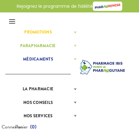
Rejoignez le programme de fidélité
Menu
PROMOTIONS
BÉBÉ-
Etendre
MAMAN
HYGIÈNE-
PARAPHARMACIE
BÉBÉ-
Etendre
Etendre
INTIMITÉ
MAMAN
SANTÉ-
HOMÉOPATHIE
Bébé-
MÉDICAMENTS
ALLERGIES
Etendre
Etendre
NUTRITION
Maman
HYGIÈNE-
Rhinites
AUTRES
Etendre
Etendre
VISAGE-
INTIMITÉ
CORPS-
DERMATOLOGIE
Vertiges
Etendre
MATÉRIEL ET
Hygiène
CHEVEUX
Etendre
DIGESTION
Acné
ACCESSOIRES
- Bien-
Etendre
- TRANSIT
être
LA
PRÉSENTATION
PHARMACIE
Etendre
Boutons de
Auto-tests
MINCEUR-
DE LA
Etendre
DOULEURS
Brûlures
fièvre
Intimité
SPORT
Etendre
PHARMACIE
Contention et
d’estomac
- FIÈVRE
-
NOS
CONSEILS
NOS
Etendre
Brûlures, coups
Immobilisation
Minceur
PHYTO-
Sexualité
NOS
Etendre
CONSEILS
Constipation
Aspirine
de soleil
FORME
AROMA-
Etendre
SERVICES
SANTÉ
Instruments
Sport
-
Soins
BIO
NOS SERVICES
PRISE
Cuir chevelu
Ibuprofène
Diarrhées
Etendre
et
VITALITÉ
dentaires
NOS
COMPRENEZ
DE
Equipements
SANTÉ-
Bio
GAMMES
Etendre
VOS
RENDEZ-
Paracétamol
Irritations -
Digestion
Connexion
Panier
(
0
)
HOMÉOPATHIE
Seniors
NUTRITION
MALADIES
VOUS
démangeaisons
Maintien à
Phyto-
NOS
Nausées -
Sommeil -
HYGIÈNE-
VÉTÉRINAIRE
Boissons et
domicile
Aroma
Etendre
SPÉCIALITÉS
Etendre
L'ACTUALITÉ
MESSAGERIE
vomissements
Mycoses