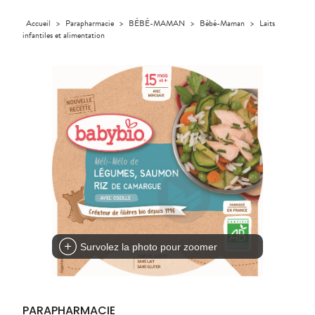
INTIMITÉ
stress
Aliments
SANTÉ
SÉCURISÉE
Orthopédie
Vétérinaire
VISAGE-
NOTRE
Etendre
Spasmes
Piqûres
Vitamines
INTIMITÉ
Soins
Compléments
CORPS-
Accueil
>
Parapharmacie
>
BÉBÉ-MAMAN
>
Bébé-Maman
>
Laits
Etendre
ÉQUIPE
VIDÉOS DE
SCAN
Trousse à
dentaires
- fatigue
alimentaires
CHEVEUX
infantiles et alimentation
Premiers soins
Vermifuges
DISPOSITIFS
D’ORDONNANCE
Sécheresses
MATÉRIEL ET
pharmacie
Etendre
INFORMATIONS
MÉDICAUX
ACCESSOIRES
Dispositifs
Cheveux
UTILES
Verrues
Troubles
médicaux
VOTRE
Trousse à
urinaires
MUSCLES -
Corps
Etendre
PHARMACIES
APPLICATION
ARTICULATIONS
pharmacie
DE GARDE
DE SANTÉ
Homme
NUTRITION
Douleurs
Etendre
Solaire
articulaires
OPHTALMOLOGIE
Prévention
Etendre
Visage
Douleurs
cardio-
Conjonctivites
OREILLES
musculaires
vasculaire
Etendre
- NEZ -
Irritations
GORGE
Lavages
Maux
SANTÉ-
Etendre
oculaires
NUTRITION
de gorge
Sécheresses
Boissons et
Rhumes
SEVRAGE
Etendre
des yeux
TABAGIQUE
Aliments
- état
grippaux
Compléments
Gommes
SOINS
Etendre
alimentaires
DENTAIRES
Toux
Survolez la photo pour zoomer
Pastilles
grasses
TROUBLES DE
Soins
Etendre
Patchs
dentaires
Toux
LA
CIRCULATION
sèches
Bains de
Jambes
bouche
PARAPHARMACIE
lourdes