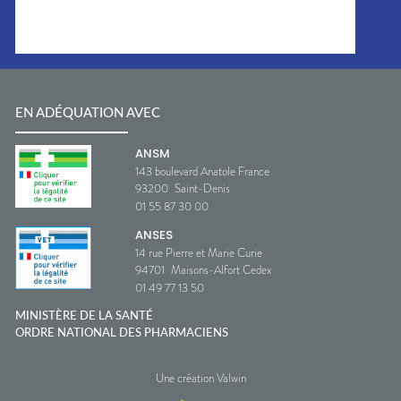
EN ADÉQUATION AVEC
ANSM
143 boulevard Anatole France
93200
Saint-Denis
01 55 87 30 00
ANSES
14 rue Pierre et Marie Curie
94701
Maisons-Alfort Cedex
01 49 77 13 50
MINISTÈRE DE LA SANTÉ
ORDRE NATIONAL DES PHARMACIENS
Une création Valwin