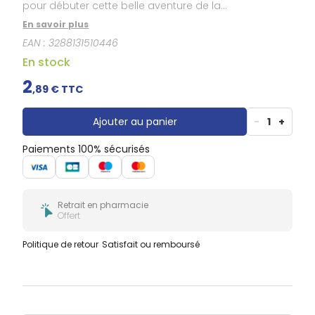
Douleurs
pour débuter cette belle aventure de la
dentaires
diversification ?! A coup sûr bébé va n’en faire qu’une
En savoir plus
bouchée !
Gencives
EAN :
3288131510446
Hygiène
En stock
bucco-
dentaire
2
,
89
€ TTC
Ajouter au panier
-
1
+
Paiements 100% sécurisés
Retrait en pharmacie
Offert
Politique de retour
Satisfait ou remboursé