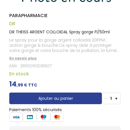
Douleurs
dentaires
Gencives
PARAPHARMACIE
Hygiène
DR
bucco-
dentaire
DR THEISS ARGENT COLLOIDAL Spray gorge Fl/50ml
Le spray pour la gorge argent colloïdal 20PPM :
action gorge & bouche.Ce spray aide à protéger
votre gorge et votre bouche de la pollution, la fumée,
l’irritation du tabac, l’air conditionné.Il rafraîchit et
En savoir plus
aide également à renforcer les défenses naturelles
EAN :
3660050018607
en adoucissant et en apaisant la gorge et la
bouche.
En stock
14
,
99
€ TTC
Ajouter au panier
-
1
+
Paiements 100% sécurisés