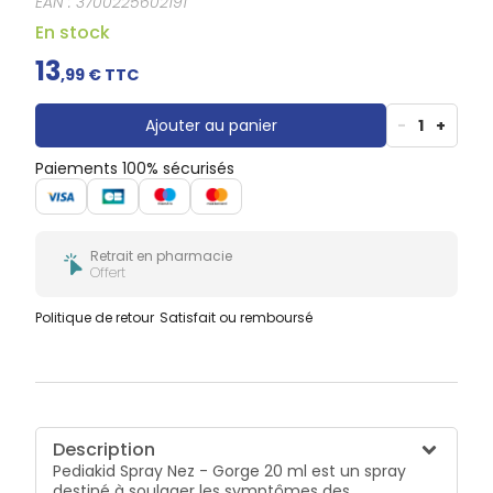
EAN :
3700225602191
légèrement hypertonique, l'eau florale d’Eucalyptus
Douleurs
dentaires
BIO, reconnue pour soulager les inflammations des
En stock
voies respiratoires,> Sans gaz propulseur.
Gencives
13
,
99
€ TTC
Hygiène
bucco-
dentaire
Ajouter au panier
-
1
+
Paiements 100% sécurisés
Retrait en pharmacie
Offert
Politique de retour
Satisfait ou remboursé
Description
Pediakid Spray Nez - Gorge 20 ml est un spray
destiné à soulager les symptômes des