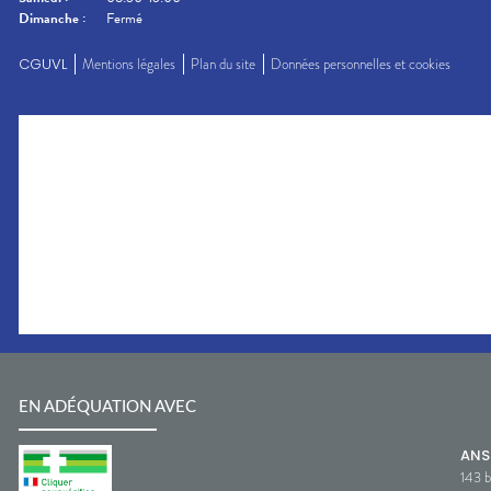
Dimanche
:
Fermé
CGUVL
Mentions légales
Plan du site
Données personnelles et cookies
EN ADÉQUATION AVEC
AN
143 b