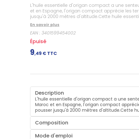
Douleurs
L'huile essentielle d'origan compact a une sent
dentaires
et en Espagne, l'origan compact apprécie les ter
Gencives
jusqu'à 2000 mètres d'altitude.Cette huile essent
Hygiène
En savoir plus
bucco-
dentaire
EAN :
3401599454002
Épuisé
9
,
49
€ TTC
Description
L'huile essentielle d'origan compact a une sen
Maroc et en Espagne, l'origan compact apprécie 
pousser jusqu'à 2000 mètres d'altitude.Cette hu
Composition
Mode d'emploi