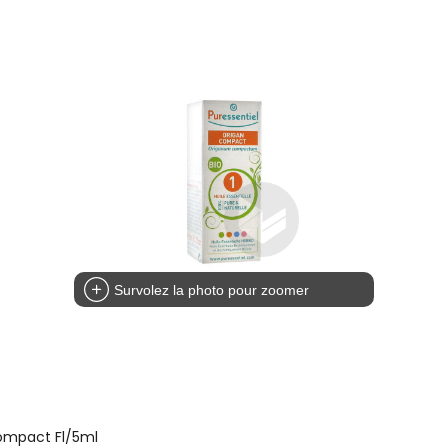
Survolez la photo pour zoomer
compact Fl/5ml