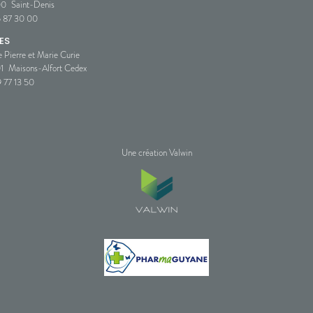
00
Saint-Denis
5 87 30 00
ES
e Pierre et Marie Curie
1
Maisons-Alfort Cedex
 77 13 50
Une création Valwin