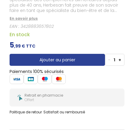
Douleurs
plus de 40 ans, Herbesan fait preuve de son savoir
dentaires
faire en tant que spécialiste du bien-être et de la
Gencives
santé par les plantes en mettant au point cette
En savoir plus
infusion à base de mélisse et de passiflore qui
Hygiène
bucco-
EAN :
3428883657802
contribuent à un sommeil serein. Attentif à votre
dentaire
santé comme au plaisir de vos papilles Herbesan
En stock
vous garantit une véritable moment aussi plaisant
que savoureux grâce à la douceur de l'arôme
5
,
99
€ TTC
naturel d'orange.
Ajouter au panier
-
1
+
Paiements 100% sécurisés
Retrait en pharmacie
Offert
Politique de retour
Satisfait ou remboursé