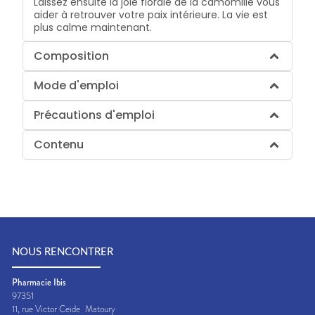
Laissez ensuite la joie florale de la camomille vous
aider à retrouver votre paix intérieure. La vie est
plus calme maintenant.
Composition
Mode d'emploi
Précautions d'emploi
Contenu
NOUS RENCONTRER
Pharmacie Ibis
97351
11, rue Victor Ceide
Matoury