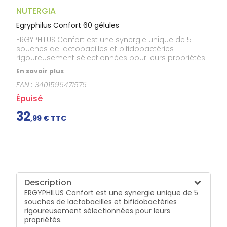
Douleurs
dentaires
NUTERGIA
Gencives
Egryphilus Confort 60 gélules
Hygiène
ERGYPHILUS Confort est une synergie unique de 5
bucco-
souches de lactobacilles et bifidobactéries
dentaire
rigoureusement sélectionnées pour leurs propriétés.
En savoir plus
EAN :
3401596471576
Épuisé
32
,
99
€ TTC
Description
ERGYPHILUS Confort est une synergie unique de 5
souches de lactobacilles et bifidobactéries
rigoureusement sélectionnées pour leurs
propriétés.