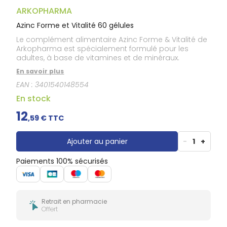
Douleurs
dentaires
ARKOPHARMA
Gencives
Azinc Forme et Vitalité 60 gélules
Hygiène
Le complément alimentaire Azinc Forme & Vitalité de
bucco-
Arkopharma est spécialement formulé pour les
dentaire
adultes, à base de vitamines et de minéraux.
En savoir plus
EAN :
3401540148554
En stock
12
,
59
€ TTC
Ajouter au panier
-
1
+
Paiements 100% sécurisés
Retrait en pharmacie
Offert