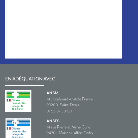
EN ADÉQUATION AVEC
ANSM
143 boulevard Anatole France
93200
Saint-Denis
01 55 87 30 00
ANSES
14 rue Pierre et Marie Curie
94701
Maisons-Alfort Cedex