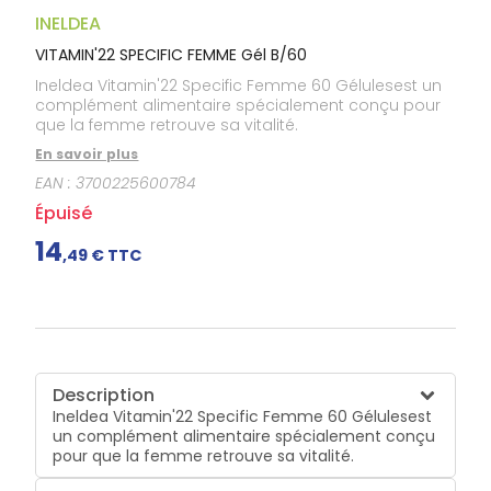
Douleurs
dentaires
INELDEA
Gencives
VITAMIN'22 SPECIFIC FEMME Gél B/60
Hygiène
Ineldea Vitamin'22 Specific Femme 60 Gélulesest un
bucco-
complément alimentaire spécialement conçu pour
dentaire
que la femme retrouve sa vitalité.
En savoir plus
EAN :
3700225600784
Épuisé
14
,
49
€ TTC
Description
Ineldea Vitamin'22 Specific Femme 60 Gélulesest
un complément alimentaire spécialement conçu
pour que la femme retrouve sa vitalité.