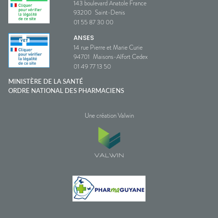
143 boulevard Anatole France
93200
Saint-Denis
01 55 87 30 00
ANSES
14 rue Pierre et Marie Curie
94701
Maisons-Alfort Cedex
01 49 77 13 50
MINISTÈRE DE LA SANTÉ
ORDRE NATIONAL DES PHARMACIENS
Une création Valwin