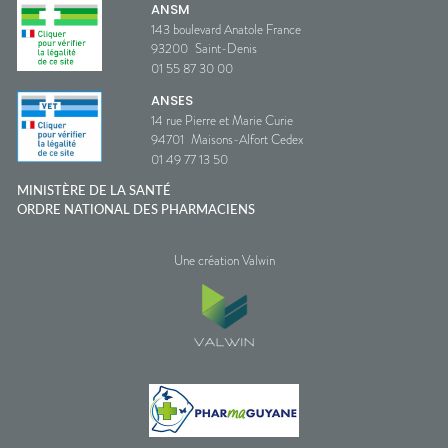
ANSM
143 boulevard Anatole France
93200
Saint-Denis
01 55 87 30 00
ANSES
14 rue Pierre et Marie Curie
94701
Maisons-Alfort Cedex
01 49 77 13 50
MINISTÈRE DE LA SANTÉ
ORDRE NATIONAL DES PHARMACIENS
Une création Valwin