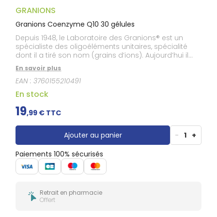
Douleurs
dentaires
GRANIONS
Gencives
Granions Coenzyme Q10 30 gélules
Hygiène
Depuis 1948, le Laboratoire des Granions® est un
bucco-
spécialiste des oligoéléments unitaires, spécialité
dentaire
dont il a tiré son nom (grains d’ions). Aujourd’hui il
étend son savoir-faire à des actifs innovants,
En savoir plus
reconnus pour leurs bénéfices et en adéquation
EAN :
3760155210491
avec les dernières avancées scientifiques. Le
Laboratoire pharmaceutique des Granions® s’inscrit
En stock
dans une démarche de haute qualité et de sécurité :
maitrise des matières premières, contrôle de la
19
,
99
€ TTC
qualité, dosages conformes aux législations
françaises et européennes, traçabilité… Ainsi, le
Laboratoire des Granions® confirme sa mission
Ajouter au panier
-
1
+
première : vous proposer des actifs spécifiques, à
l’état unitaire, pour vous apporter une efficacité
Paiements 100% sécurisés
ciblée et personnalisée.
Retrait en pharmacie
Offert