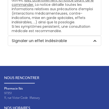
autres,
lisez attentivement la notice avant de le
commander.
La notice détaille toutes les
informations relatives aux précautions d’emploi
(interactions médicamenteuses, contre-
indications, mise en garde spéciales, effets
indésirables, …) ainsi que la posologie.
Si les symptômes persistent, une consultation
médicale est recommandée.
Signaler un effet indésirable
NOUS RENCONTRER
Pharmacie Ibis
97351
11, rue Victor Ceide
Matoury
NOS HORAIRES