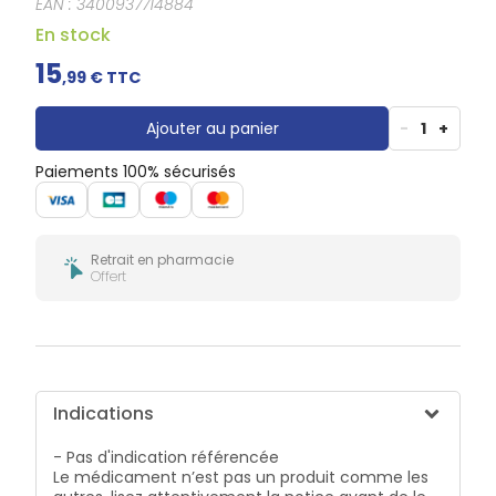
EAN :
3400937714884
Douleurs
dentaires
En stock
Gencives
15
,
99
€ TTC
Hygiène
bucco-
dentaire
Ajouter au panier
-
1
+
Paiements 100% sécurisés
Retrait en pharmacie
Offert
Indications
- Pas d'indication référencée
Le médicament n’est pas un produit comme les