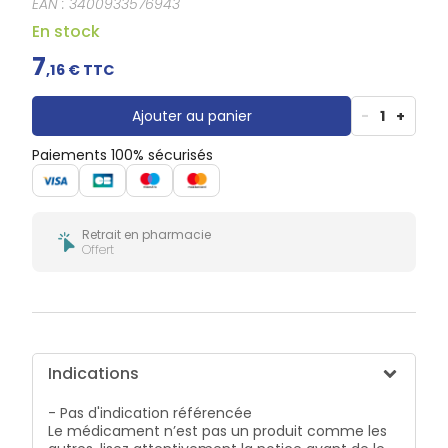
EAN :
3400933576943
Douleurs
dentaires
En stock
Gencives
7
,
16
€ TTC
Hygiène
bucco-
dentaire
Ajouter au panier
-
1
+
Paiements 100% sécurisés
Retrait en pharmacie
Offert
Indications
- Pas d'indication référencée
Le médicament n’est pas un produit comme les