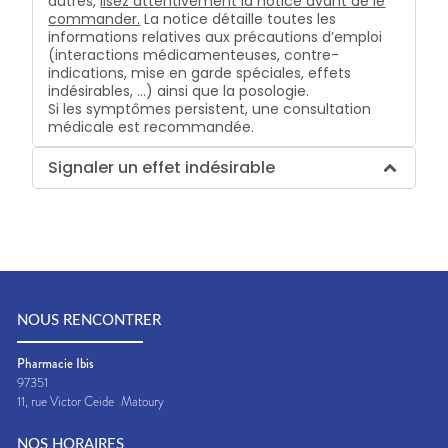
autres,
lisez attentivement la notice avant de le
commander.
La notice détaille toutes les
informations relatives aux précautions d’emploi
(interactions médicamenteuses, contre-
indications, mise en garde spéciales, effets
indésirables, …) ainsi que la posologie.
Si les symptômes persistent, une consultation
médicale est recommandée.
Signaler un effet indésirable
NOUS RENCONTRER
Pharmacie Ibis
97351
11, rue Victor Ceide
Matoury
NOS HORAIRES