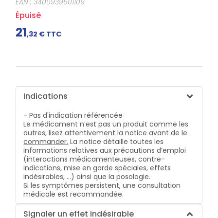
EAN :
3400939501109
Douleurs
dentaires
Épuisé
Gencives
21
,
32
€ TTC
Hygiène
bucco-
dentaire
Indications
- Pas d'indication référencée
Le médicament n’est pas un produit comme les
autres,
lisez attentivement la notice avant de le
commander.
La notice détaille toutes les
informations relatives aux précautions d’emploi
(interactions médicamenteuses, contre-
indications, mise en garde spéciales, effets
indésirables, …) ainsi que la posologie.
Si les symptômes persistent, une consultation
médicale est recommandée.
Signaler un effet indésirable