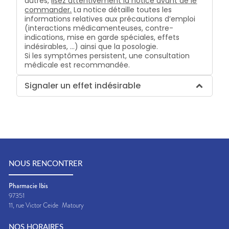
autres,
lisez attentivement la notice avant de le
commander.
La notice détaille toutes les
informations relatives aux précautions d’emploi
(interactions médicamenteuses, contre-
indications, mise en garde spéciales, effets
indésirables, …) ainsi que la posologie.
Si les symptômes persistent, une consultation
médicale est recommandée.
Signaler un effet indésirable
NOUS RENCONTRER
Pharmacie Ibis
97351
11, rue Victor Ceide
Matoury
NOS HORAIRES