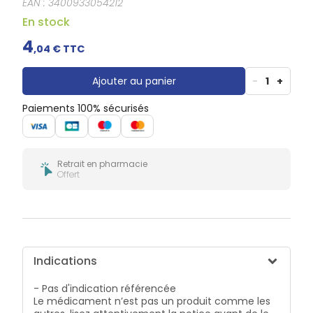
EAN :
3400933054212
Douleurs
dentaires
En stock
Gencives
4
,
04
€ TTC
Hygiène
bucco-
dentaire
Ajouter au panier
-
1
+
Paiements 100% sécurisés
Retrait en pharmacie
Offert
Indications
- Pas d'indication référencée
Le médicament n’est pas un produit comme les