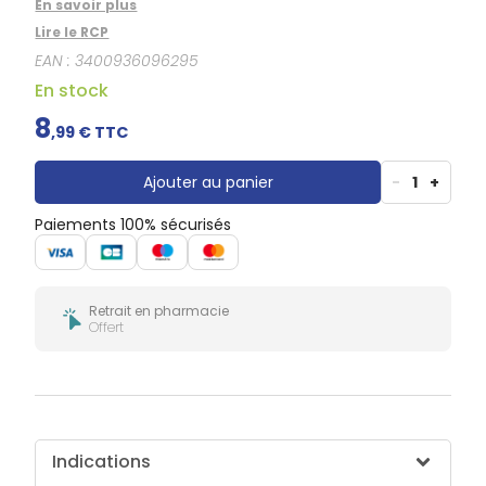
Douleurs
En savoir plus
dentaires
Lire le RCP
Gencives
EAN :
3400936096295
Hygiène
En stock
bucco-
dentaire
8
,
99
€ TTC
Ajouter au panier
-
1
+
Paiements 100% sécurisés
Retrait en pharmacie
Offert
Indications