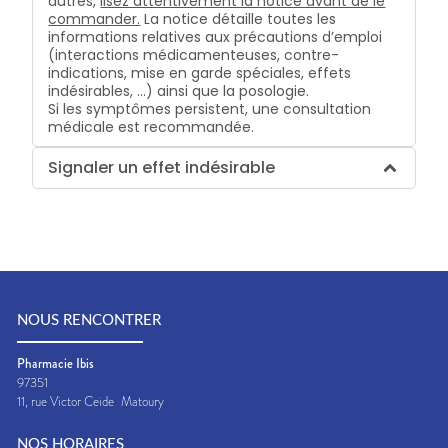
autres,
lisez attentivement la notice avant de le
commander.
La notice détaille toutes les
informations relatives aux précautions d’emploi
(interactions médicamenteuses, contre-
indications, mise en garde spéciales, effets
indésirables, …) ainsi que la posologie.
Si les symptômes persistent, une consultation
médicale est recommandée.
Signaler un effet indésirable
NOUS RENCONTRER
Pharmacie Ibis
97351
11, rue Victor Ceide
Matoury
NOS HORAIRES