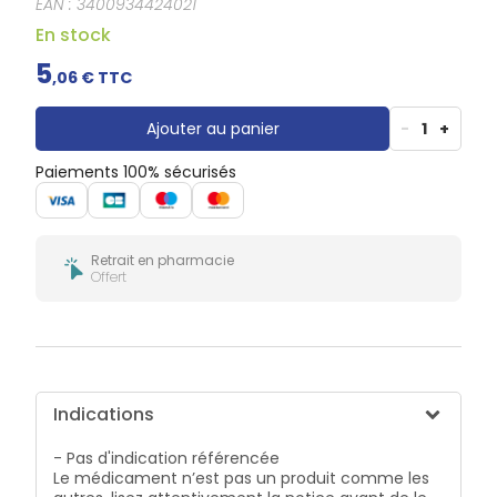
EAN :
3400934424021
Douleurs
dentaires
En stock
Gencives
5
,
06
€ TTC
Hygiène
bucco-
dentaire
Ajouter au panier
-
1
+
Paiements 100% sécurisés
Retrait en pharmacie
Offert
Indications
- Pas d'indication référencée
Le médicament n’est pas un produit comme les