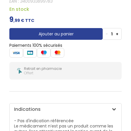
EAN :
3400933899783
Douleurs
dentaires
En stock
Gencives
9
,
99
€ TTC
Hygiène
bucco-
dentaire
Ajouter au panier
-
1
+
Paiements 100% sécurisés
Retrait en pharmacie
Offert
Indications
- Pas d'indication référencée
Le médicament n’est pas un produit comme les