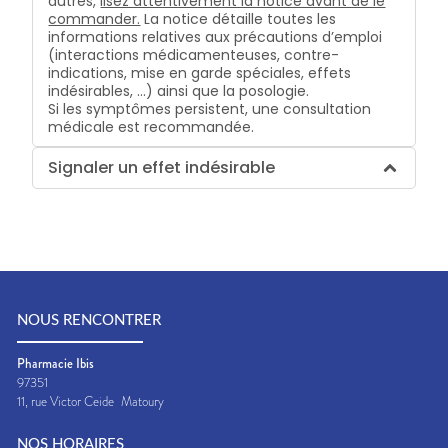
autres,
lisez attentivement la notice avant de le
commander.
La notice détaille toutes les
informations relatives aux précautions d’emploi
(interactions médicamenteuses, contre-
indications, mise en garde spéciales, effets
indésirables, …) ainsi que la posologie.
Si les symptômes persistent, une consultation
médicale est recommandée.
Signaler un effet indésirable
NOUS RENCONTRER
Pharmacie Ibis
97351
11, rue Victor Ceide
Matoury
NOS HORAIRES